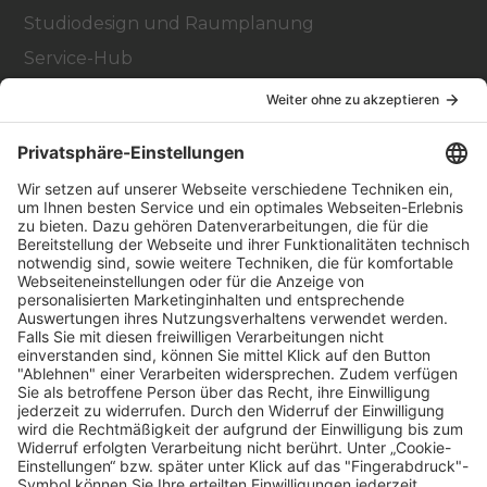
Studiodesign und Raumplanung
Service-Hub
Education Hub
Über
Vertriebspartner finden
Stores Finden
Rechtlich
Zugänglichkeit
Careers
Bei Facility Connect anmelden
Impressum