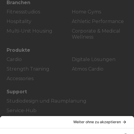
Branchen
Fitnessstudios
Home Gyms
Hospitality
Athletic Performance
Multi-Unit Housing
Corporate & Medical
Wellness
Produkte
Cardio
Digitale Lösungen
Strength Training
Atmos Cardio
Accessories
Support
Studiodesign und Raumplanung
Service-Hub
Education Hub
Über