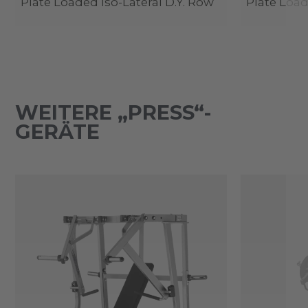
Plate Loaded Iso-Lateral D.Y. Row
Plate Load
WEITERE „PRESS“-
GERÄTE