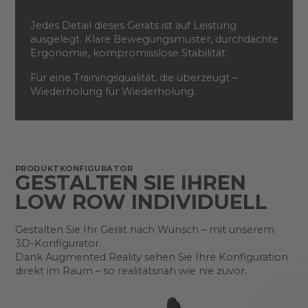
Jedes Detail dieses Geräts ist auf Leistung
ausgelegt. Klare Bewegungsmuster, durchdachte
Ergonomie, kompromisslose Stabilität.
Für eine Trainingsqualität, die überzeugt –
Wiederholung für Wiederholung.
PRODUKTKONFIGURATOR
GESTALTEN SIE IHREN
LOW ROW INDIVIDUELL
Gestalten Sie Ihr Gerät nach Wunsch – mit unserem
3D-Konfigurator.
Dank Augmented Reality sehen Sie Ihre Konfiguration
direkt im Raum – so realitätsnah wie nie zuvor.