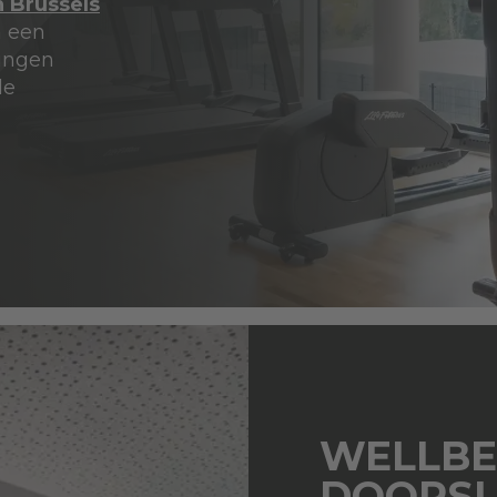
n Brussels
m een
tingen
le
WELLBE
DOORSL