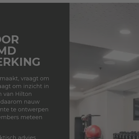
OOR
RMD
RKING
 maakt, vraagt om
aagt om inzicht in
 van Hilton
te daarom nauw
imte te ontwerpen
 members meteen
tisch advies