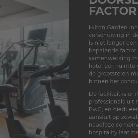
FACTOR
Hilton Garden Inn
verschuiving in d
is niet langer ee
bepalende factor 
samenwerking met
hotel een ruimte
de grootste en m
binnen het concu
De faciliteit is e
professionals uit
PwC, en biedt ee
aansluit op zowel 
naadloze combinat
hospitality laat z