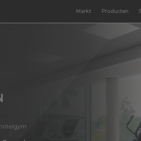
Markt
Producten
N
n hotelgym