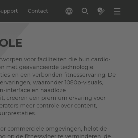
Support
Contact
SOLE
worpen voor faciliteiten die hun cardio-
ren met geavanceerde technologie,
ties en een verbonden fitnesservaring. De
rvaringen, waaronder 1080p-visuals,
en-interface en naadloze
it, creëren een premium ervaring voor
erators meer controle over content,
uurprestaties.
or commerciële omgevingen, helpt de
ving op de fitnessvloer te verminderen, de