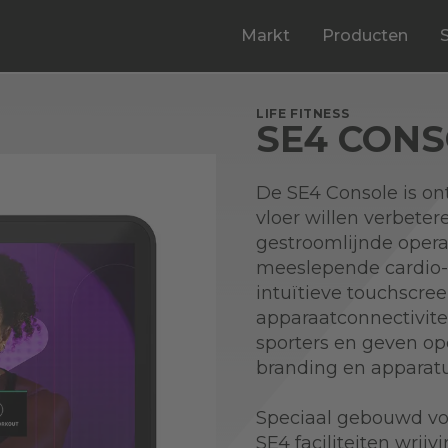
Markt
Producten
LIFE FITNESS
SE4 CON
De SE4 Console is ont
vloer willen verbete
gestroomlijnde opera
meeslepende cardio-e
intuïtieve touchscre
apparaatconnectivite
sporters en geven op
branding en apparat
Speciaal gebouwd vo
SE4 faciliteiten wrij