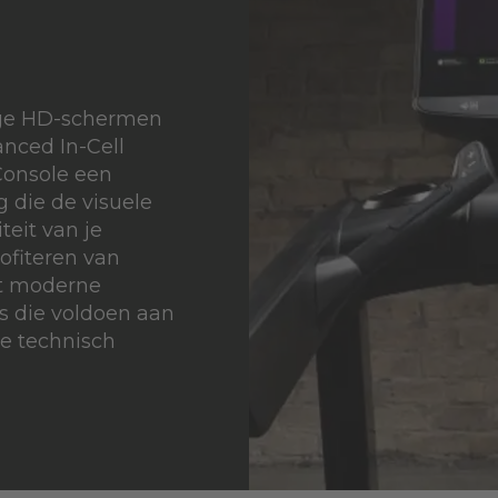
dge HD-schermen
nced In-Cell
 Console een
 die de visuele
teit van je
rofiteren van
t moderne
s die voldoen aan
e technisch