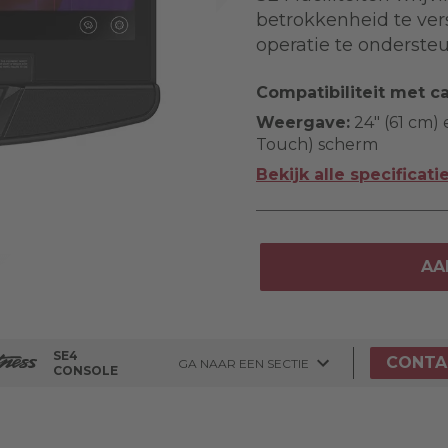
betrokkenheid te ver
operatie te onderste
Compatibiliteit met ca
Weergave:
24" (61 cm) 
Touch) scherm
Bekijk alle specificati
AA
SE4
CONTA
GA NAAR EEN SECTIE
CONSOLE