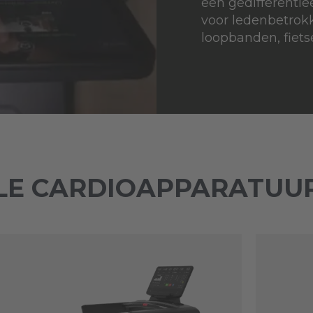
een gedifferentie
voor ledenbetrok
loopbanden, fiets
ELE CARDIOAPPARATUU