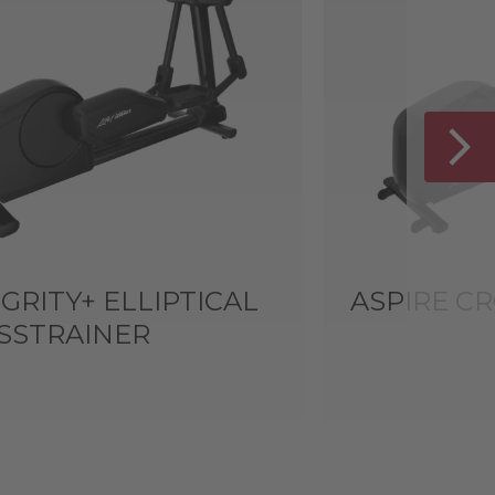
GRITY+ ELLIPTICAL
ASPIRE C
SSTRAINER