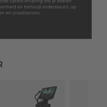
erde cardio-ervaring die je doelen
kenheid en behoud ondersteunt, op
en en crosstrainers.
R