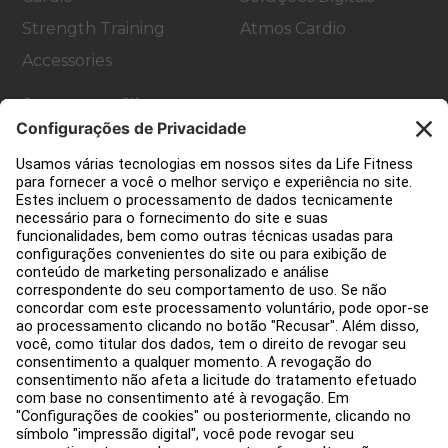
Strength Training
Atmos Cardio
Accessories
Suporte ao Cliente
Design de academia
Hub de serviço
Hub de Educação
Sobre
Encontre um Distribuidor
Encontre uma loja
Legal
Acessibilidade
Carreiras