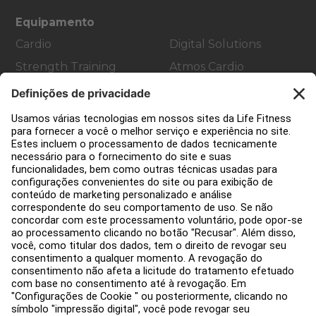
Equipamento
Cardio
Digital Solutions
Strength Training
Atmos Cardio
Accessories
Apoio ao cliente
Decoração de ginásios
Hub de Serviços
Centro de Educação
Sobre nós
Encontre um distribuidor
Encontre uma loja
Avisos legais