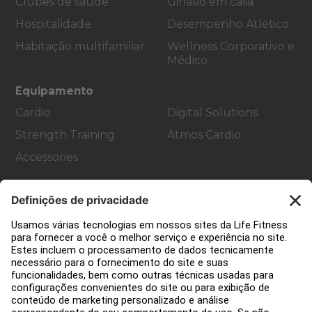
Clubes de saúde
Ginásio em casa
Hospitalidade
Desempenho Atlético
Habitação multifamiliar
Wellness Corporativo e
Médico
Equipamento
Cardio
Digital Solutions
Strength Training
Atmos Cardio
Accessories
Apoio ao cliente
Decoração de ginásios
Hub de Serviços
Centro de Educação
Sobre nós
Encontre um distribuidor