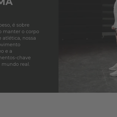
MA
peso, é sobre
o manter o corpo
atlética, nossa
ovimento
o e a
ementos-chave
 mundo real.