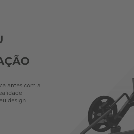
U
AÇÃO
ca antes com a
ealidade
seu design