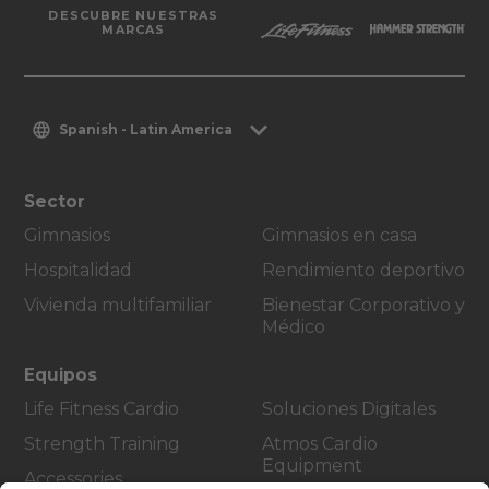
DESCUBRE NUESTRAS
MARCAS
Spanish - Latin America
Sector
Gimnasios
Gimnasios en casa
Hospitalidad
Rendimiento deportivo
Vivienda multifamiliar
Bienestar Corporativo y
Médico
Equipos
Life Fitness Cardio
Soluciones Digitales
Strength Training
Atmos Cardio
Equipment
Accessories