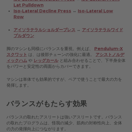
Lat Pulldown
Iso-Lateral Decline Press
↔
Iso-Lateral Low
Row
アイソラテラルショルダープレス
↔
アイソラテラルワイド
プルダウン
脚のマシンも同様にバランスを重視。例えば、
Pendulum-X
スクワット
は、は後部チェーンの強化に最適。
アシストノルデ
ィックハム
や
レッグカール
と組み合わせることで、下半身全体
をパワーと安定性の両面からカバーできます。
マシンは単体でも効果的ですが、ペアで使うことで最大の力を
発揮します。
バランスがもたらす効果
バランスの取れたアスリートは強いアスリートです。バランス
の取れたプログラムは、怪我の減少、筋肉の対称性向上、全体
の力の発揮向上につながります。