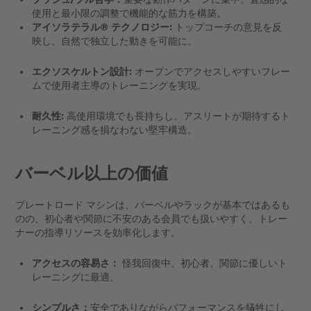
使用と最小限の調整で機能的な筋力を構築。
アイソラテラル® テクノロジー:
トップコーチの意見を反
映し、自然で独立した動きを可能に。
エクソスケルトン設計:
オープンでアクセスしやすいフレー
ムで使用者主導のトレーニングを実現。
耐久性:
高使用環境でも長持ちし、アスリートが期待するト
レーニング感を損なわない堅牢構造。
バーベル以上の価値
プレートロード マシンは、バーベルやラックが基本ではあるも
のの、初心者や関節に不安のある会員でも扱いやすく、トレー
ナーの指導リソースを効率化します。
アクセスの容易さ
：
怪我回復中、初心者、関節に優しいト
レーニングに最適。
シンプルさ：
安全でありながらパフォーマンスを犠牲にし