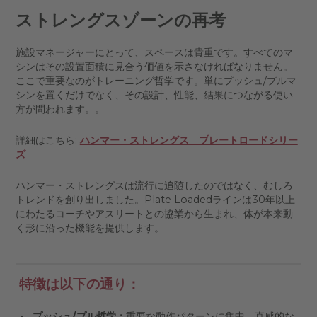
ストレングスゾーンの再考
施設マネージャーにとって、スペースは貴重です。すべてのマ
シンはその設置面積に見合う価値を示さなければなりません。
ここで重要なのがトレーニング哲学です。単にプッシュ/プルマ
シンを置くだけでなく、その設計、性能、結果につながる使い
方が問われます。。
詳細はこちら:
ハンマー・ストレングス プレートロードシリー
ズ
ハンマー・ストレングスは流行に追随したのではなく、むしろ
トレンドを創り出しました。Plate Loadedラインは30年以上
にわたるコーチやアスリートとの協業から生まれ、体が本来動
く形に沿った機能を提供します。
特徴は以下の通り：
プッシュ/プル哲学：
重要な動作パターンに集中。直感的な