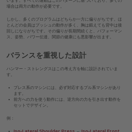
います。すべての運動はこのパターンに基づいており、多くの
場合は両方の動作が必要です。
しかし、多くのプログラムはどちらか一方に偏りがちです。ほ
とんどの会員はプッシュの動作が多く、胸は鍛えても背中は後
回しになりがちです。その偏りが長期間続くと、パフォーマン
ス、姿勢、パワー伝達、関節の健康にも悪影響が出ます。
バランスを重視した設計
ハンマー・ストレングスはこの考え方を軸に設計されていま
す。
プレス系のマシンには、必ず対応するプル系マシンがあり
ます。
前方への力を使う動作には、逆方向の力を引き出す動作を
セットでデザイン。
例：
Iso-Lateral Shoulder Press
↔
Iso-Lateral Front