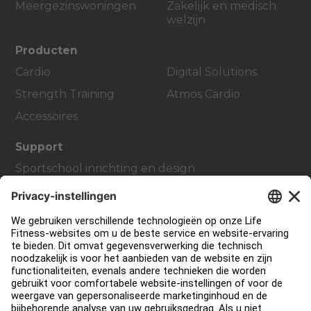
Meergezinswoningen
Zakelijk en medisch
welzijn
Producten
Cardio
Digital Solutions
Strength Training
Atmos Cardio
Accessoires
Support
Sportschool inrichting en design
Service Hub
Onderwijs Hub
Over
Vind een distributeur
Zoek een Winkel