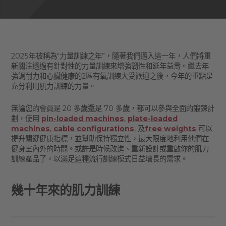
2025年被稱為“力量訓練之年”，隨著我們邁入這一年，人們將重
新關注透過有針對性的力量訓練來增強韌性和延年益壽。繼去年
強調耐力和心臟健康的2區有氧訓練大受歡迎之後，今年的重點是
充分利用肌力訓練的力量。
無論您的會員是 20 多歲還是 70 多歲，都可以參與全面的鍛鍊計
劃，使用
pin-loaded machines
,
plate-loaded
machines
,
cable configurations
, 及
free weights
可以
提升關鍵健康指標，並幫助保持獨立性，最大限度地利用他們在
健身室內外的時間。或許是時候改進、重新設計或重啟你的肌力
訓練產品了，以滿足這種流行訓練模式日益增長的需求。
幾十年來的肌力訓練