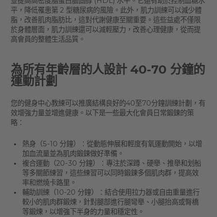
並提高高密度脂蛋白膽固醇 (HDL) 水平。它還有助於控制血糖水
平，降低罹患第 2 型糖尿病的風險。此外，肌力訓練可以減少體
脂，改善肌肉脂肪比，這對代謝健康至關重要。這些益處不僅限
於身體層面，肌力訓練還可以減輕壓力，改善心理健康，從而提
高會員的整體生活品質。
為所有年齡層的人設計 40-70 分鐘的
運動計劃
您的健身中心教練可以推廣結構良好的40至70分鐘訓練計劃，有
效增強力量並增進健康。以下是一些最大化會員日常鍛鍊的策
略：
熱身（5-10 分鐘）：從動態伸展和輕度有氧運動開始，以增
加血流量並為肌肉鍛鍊做好準備。
複合運動（20-30 分鐘）：專注於深蹲、硬舉、推舉和划船
等多關節練習，這些練習可以同時鍛鍊多個肌肉群，提高效
率和燃燒卡路里。
輔助訓練（10-20 分鐘）：結合使用拉力器或自由重量進行
較小的肌肉群鍛煉，針對腿部進行腿彎舉、小腿抬高或臀橋
等鍛煉，以增強下半身的力量和穩定性。