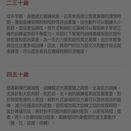
二三十歲
成年早期，身體處於巔峰狀態。這是會員建立堅實基礎的理想時
期，重點是練習槓鈴和啞鈴等自由重量，這些動作可以鍛鍊大小
肌群，並促進協調性。掛片式和銷釘式器械可以幫助新手學習正
確的訓練姿勢和平衡能力。早期打下堅實的訓練基礎有助於提升
骨密度和肌肉質量，為一生的力量和韌性奠定基礎。由於年輕會
員往往注重多組訓練，因此，將熱門的拉力器交叉和動作組合起
來練習，可以提高會員在巔峰時期的流暢度。
四五十歲
隨著新陳代謝減慢，訓練模式也需要隨之調整。全身肌力訓練，
尤其針對大肌肉群，對於四、五十歲的鍛鍊者來說至關重要。對
於時間有限的人來說，槓鈴片式器械和拉力器可以提供高效的鍛
煉，減少在健身房的走動，從而增加兩次訓練之間的恢復時間。
設計建議包括：將針對不同肌肉群的器材配對，以節省時間；或
者，將3-4台器材組合起來，鍛鍊相同的身體部位或主要動作
（推、拉、鉸鏈、扭轉）。