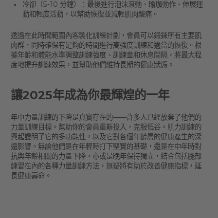
冷卻（5-10 分鐘）：最後進行泡沫滾動、瑜珈動作、伸展運
動和輕度活動，以幫助恢復並減輕肌肉酸痛。
透過在此時間範圍內客製化訓練計劃，會員可以鍛鍊所有主要肌
肉群，同時確保有足夠的時間進行高強度訓練和適當的恢復。根
據年齡和體能水準調整訓練強度、訓練量和休息間隔，將最大程
度地提升訓練效果，並幫助他們維持長期的健康狀態。
讓2025年成為你最輝煌的一年
年中力量訓練的下降是真實存在的——許多人已經放棄了他們的
力量訓練目標。幫助你的會員重新投入，克服低谷。肌力訓練的
興起證明了它的多功能性，以及它對各個年齡層的健康產生的深
遠影響。無論他們是在年輕時打下堅實的基礎，還是在中年時對
抗與年齡相關的力量下降，亦或是晚年保持獨立，結合包括腿部
練習在內的各種力量訓練方法，無疑將有助於改善健康指標，延
長健康壽命。