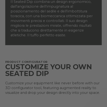
Il Seated Dip combina un design ergonomico,
dall'angolazione dell'impugnatura al
posizionamento del sedile e dell'imbottitura
toracica, con una biomeccanica ottimizzata per
movimenti precisi e controllati. Il suo design
migliora le prestazioni mirate, offrendo risultati
che si traducono direttamente in esigenze
atletiche. Il tuffo perfetto esiste.
PRODUCT CONFIGURATOR
CUSTOMIZE YOUR OWN
SEATED DIP
Customize your equipment like never before with our
3D configurator tool, featuring augmented reality to
visualize and drop your design directly into your space.