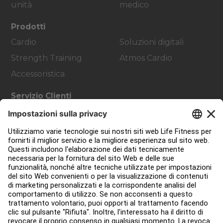
unità
medico
Prodotti
Cardio
Soluzioni digitali
Strength Training
Atmos Cardio
Accessoristica
Servizio Clienti
Progettazione strutture
Hub di servizio
Hub per l'istruzione
Circa
Trova un distributore
Trova un negozio
Legale