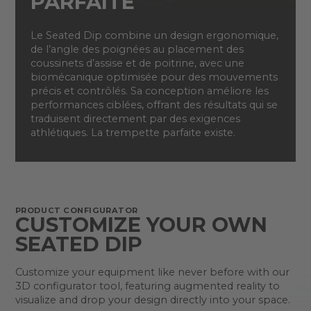
PARFAITE
Le Seated Dip combine un design ergonomique,
de l’angle des poignées au placement des
coussinets d’assise et de poitrine, avec une
biomécanique optimisée pour des mouvements
précis et contrôlés. Sa conception améliore les
performances ciblées, offrant des résultats qui se
traduisent directement par des exigences
athlétiques. La trempette parfaite existe.
PRODUCT CONFIGURATOR
CUSTOMIZE YOUR OWN
SEATED DIP
Customize your equipment like never before with our
3D configurator tool, featuring augmented reality to
visualize and drop your design directly into your space.