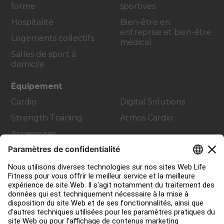
forme
sportives
Hospitalité
Bien-être en
entreprise et bien-être
Logements collectifs
médical
Salles de sport à
domicile
Équipement
Cardio
Digital Solutions
Strength Training
Atmos Cardio
Accessoires
Contact Service
Aménagement de club
Centre de services
Centre d’éducation