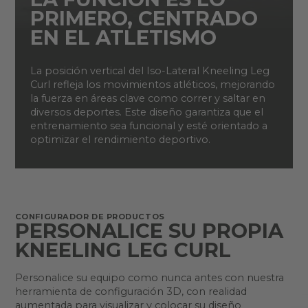
PRIMERO, CENTRADO
EN EL ATLETISMO
La posición vertical del Iso-Lateral Kneeling Leg
Curl refleja los movimientos atléticos, mejorando
la fuerza en áreas clave como correr y saltar en
diversos deportes. Este diseño garantiza que el
entrenamiento sea funcional y esté orientado a
optimizar el rendimiento deportivo.
CONFIGURADOR DE PRODUCTOS
PERSONALICE SU PROPIA
KNEELING LEG CURL
Personalice su equipo como nunca antes con nuestra
herramienta de configuración 3D, con realidad
aumentada para visualizar y colocar su diseño