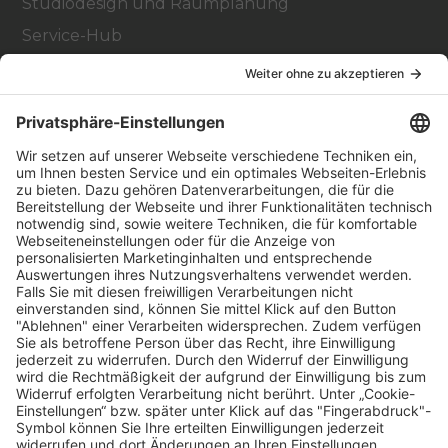
Studiodesign und Raumplanung
Service-Hub
Education Hub
Über
Vertriebspartner finden
Stores Finden
Rechtlich
Zugänglichkeit
Careers
Bei Facility Connect anmelden
Impressum