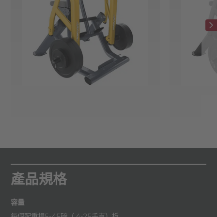
產品規格
容量
每個配重桿5-45磅（ 4-25千克）板