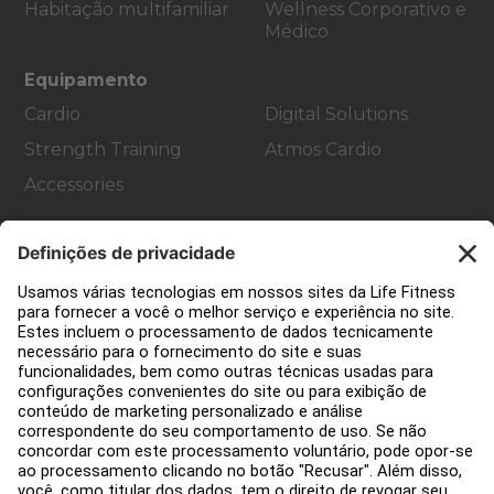
Habitação multifamiliar
Wellness Corporativo e
Médico
Equipamento
Cardio
Digital Solutions
Strength Training
Atmos Cardio
Accessories
Apoio ao cliente
Decoração de ginásios
Hub de Serviços
Centro de Educação
Sobre nós
Encontre um distribuidor
Encontre uma loja