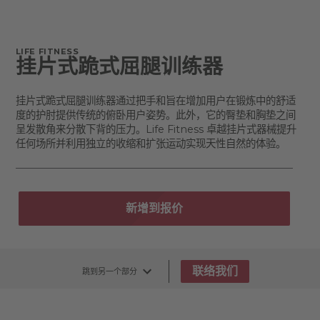
LIFE FITNESS
挂片式跪式屈腿训练器
挂片式跪式屈腿训练器通过把手和旨在增加用户在锻炼中的舒适
度的护肘提供传统的俯卧用户姿势。此外，它的臀垫和胸垫之间
呈发散角来分散下背的压力。Life Fitness 卓越挂片式器械提升
任何场所并利用独立的收缩和扩张运动实现天性自然的体验。
新增到报价
联络我们
跳到另一个部分