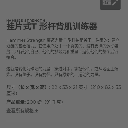
配置
HAMMER STRENGTH
挂片式T 形杆背肌训练器
Hammer Strength 豪迈力量 T 型杠拍是关于一件事的：建立
残酷的基础拉力。它使用户处于一个真实的、没有支撑的运动姿
势 - 只有他们自己、他们的抓地力和重量 - 迫使他们的整个后链
接合。
这就是转化为球场的力量：穿过对手，撕扯他们，或从地面上爆
炸。没有垫子。没有捷径。只有原始的、运动的力量。
尺寸（长 x 宽 x 高）:
82 x 33 x 21 英寸（210 x 82 x 53
厘米）
产品重量:
200 磅（91 千克）
查看所有规格 +