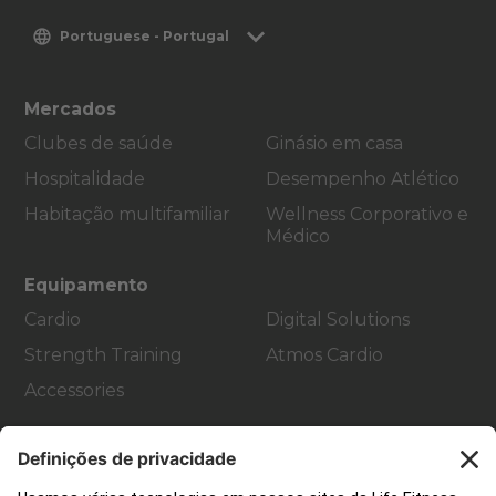
Portuguese - Portugal
Mercados
Clubes de saúde
Ginásio em casa
Hospitalidade
Desempenho Atlético
Habitação multifamiliar
Wellness Corporativo e
Médico
Equipamento
Cardio
Digital Solutions
Strength Training
Atmos Cardio
Accessories
Apoio ao cliente
Decoração de ginásios