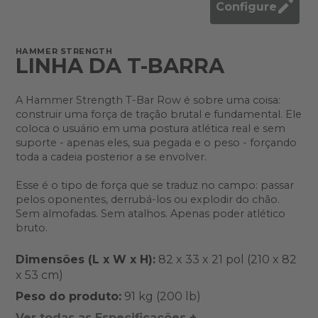
Configure
HAMMER STRENGTH
LINHA DA T-BARRA
A Hammer Strength T-Bar Row é sobre uma coisa:
construir uma força de tração brutal e fundamental. Ele
coloca o usuário em uma postura atlética real e sem
suporte - apenas eles, sua pegada e o peso - forçando
toda a cadeia posterior a se envolver.
Esse é o tipo de força que se traduz no campo: passar
pelos oponentes, derrubá-los ou explodir do chão.
Sem almofadas. Sem atalhos. Apenas poder atlético
bruto.
Dimensões (L x W x H):
82 x 33 x 21 pol (210 x 82
x 53 cm)
Peso do produto:
91 kg (200 lb)
Ver todas as Especificações +