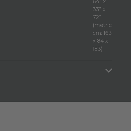
64” x
33” x
72”
(metric
cm: 163
x 84 x
183)