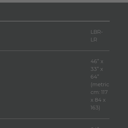
LBR-
LR
46” x
33” x
64”
(metric
cm: 117
x 84 x
163)