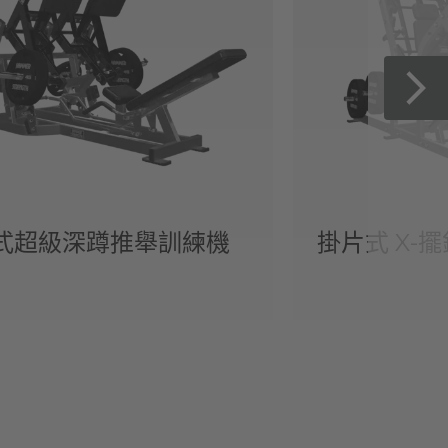
式超級深蹲推舉訓練機
掛片式 X-