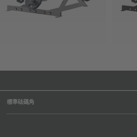
標準砝碼角