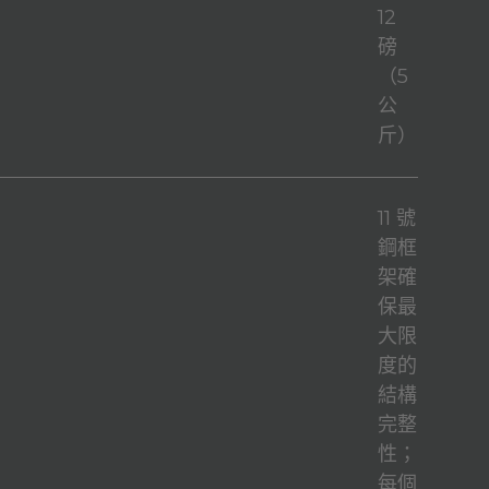
12
磅
（5
公
斤）
11 號
鋼框
架確
保最
大限
度的
結構
完整
性；
每個