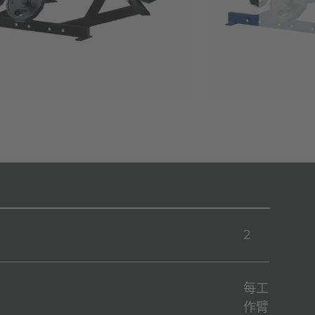
2
每工
作臂