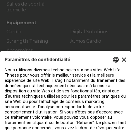
Salles de sport à
domicile
Équipement
Cardio
Digital Solutions
Strength Training
Atmos Cardio
Accessoires
Contact Service
Aménagement de club
Centre de services
Centre d’éducation
Environ
Trouver un distributeur
Find a Store