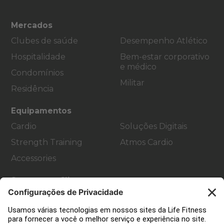
Mercados
Clubes de saúde
Desempenho Atlético
Hospitalidade
Bem-estar corporativo
e médico
Condomínios
Militar
Residência
Equipamentos
Cardio
Soluções Digitais
Strength Training
Atmos Cardio
Accessories
Suporte ao Cliente
Design de academia
Hub de serviço